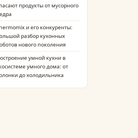
пасают продукты от мусорного
едра
hermomix и его конкуренты:
ольшой разбор кухонных
оботов нового поколения
остроение умной кухни в
косистеме умного дома: от
олонки до холодильника