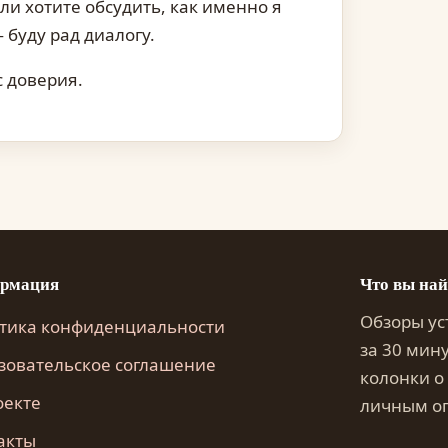
ли хотите обсудить, как именно я
буду рад диалогу.
с доверия.
рмация
Что вы най
Обзоры ус
тика конфиденциальности
за 30 мин
зовательское соглашение
колонки о
оекте
личным о
акты