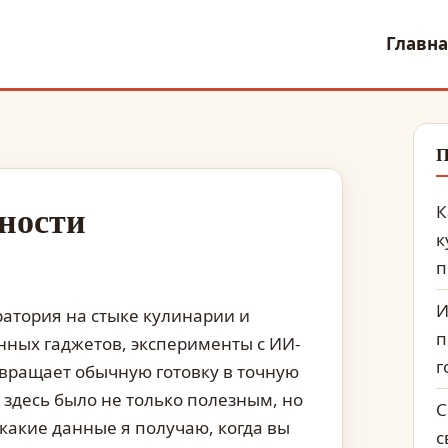
Главна
П
ности
К
к
п
И
ратория на стыке кулинарии и
п
нных гаджетов, эксперименты с ИИ-
г
евращает обычную готовку в точную
 здесь было не только полезным, но
С
 какие данные я получаю, когда вы
с