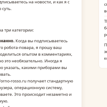
писываетесь на новости, и как я с
с
 суть.
в
T
б
на три категории:
р
знанно.
Когда вы подписываетесь
П
ого робота-повара, я прошу ваш
э
поделиться опытом в комментариях,
к
о это необязательно. Иногда я
но указать, какими приборами вы
ывать.
forno-rosso.ru получает стандартную
аузера, операционную систему,
ваете. Это происходит незаметно и
мую.